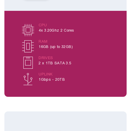
CPU
4x 3.20Ghz 2 Cores
RAM
16GB (up to 32GB)
DRIVES
2 x 1TB SATA 3.5
UPLINK
1Gbps - 20TB