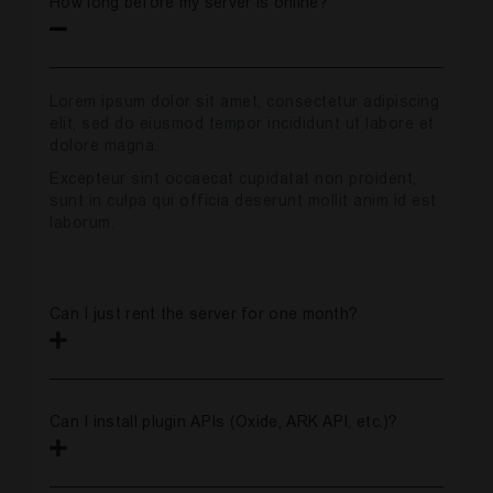
How long before my server is online?
Lorem ipsum dolor sit amet, consectetur adipiscing
elit, sed do eiusmod tempor incididunt ut labore et
dolore magna.
Excepteur sint occaecat cupidatat non proident,
sunt in culpa qui officia deserunt mollit anim id est
laborum.
Can I just rent the server for one month?
Can I install plugin APIs (Oxide, ARK API, etc.)?