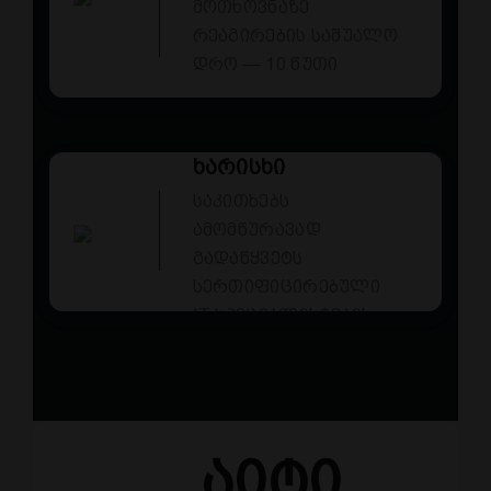
მოთხოვნაზე
რეაგირების საშუალო
დრო — 10 წუთი
ხარისხი
საკითხებს
ამომწურავად
გადაწყვეტს
სერთიფიცირებული
IT სპეციალისტების
გუნდი
Აიტი