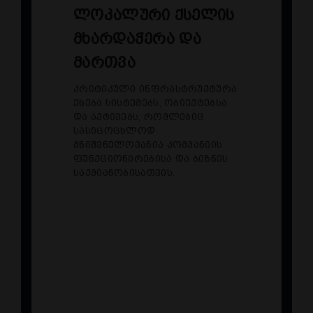
ლოკალური ქსელის
მხარდაჭერა და
მართვა
კრიტიკული ინფრასტრუქტურა
ეხება სისტემებს, ობიექტებსა
და აქტივებს, რომლებიც
სასიცოცხლოდ
მნიშვნელოვანია კომპანიის
ფუნქციონირებისა და ბიზნეს
საქმიანობისათვის.
ქსელის მხარდაჭერა
აქტიური ქსელური
მოწყობილობების
(რუტერები, მართვადი და
არამართვადი სვიჩები, Wi-
Fi წერტილები)