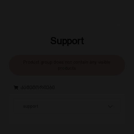
Support
Product group does not contain any visible
products
კატეგორიები