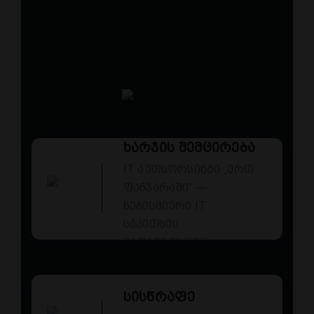
ხარჯის შემცირება
IT აუთსორსინგი „ერთ
ფანჯარაში“ —
ნებისმიერი IT
საკითხის
გადაჭრისთვის
სისწრაფე