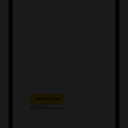
მოწოდებული დისტანციური
სერვერების
უზრუნველყოფა
უსაფრთხოების
პოლიტიკების
კონფიგურაცია და მართვა
სარეზერვო კოპირება
და მონაცემთა აღდგენა
ActiveDirectory დომენის
კონტროლერის მართვა
Მოგვწერეთ