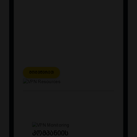
სერვისების გამოვლენა,
რომლებიც ვერ ასრულებენ
თავიანთ ძირითად ფუნქციებს,
სისტემური ჟურნალების ანალიზი
პროგრამულ-ჰარდვერული
შეცდომებისთვის, პროგრამული
შეცდომების ანალიზი ჟურნალებში
Მოგვწერეთ
კომპანიის